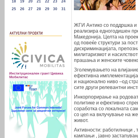
ЖГИ Антико со поддршка и в
реализира едногодишен про
Македонија. Целта на прое
од повеќе структури за пос
дискриминацијата, препозна
милитаризмот и насилствот
прашања и женските човек
Зголемувањето на влијаниет
Институционален грант Цивика
ефективна имплементација 
Мобилитас
и национално ниво –од стра
сите други релевантни инст
Инкорпорирање на родовата
политике и ефективно спре
соработка со локалната сам
со цел на вклучување на же
живот.
Активности: работилници , т
кампањи , јавно застапува