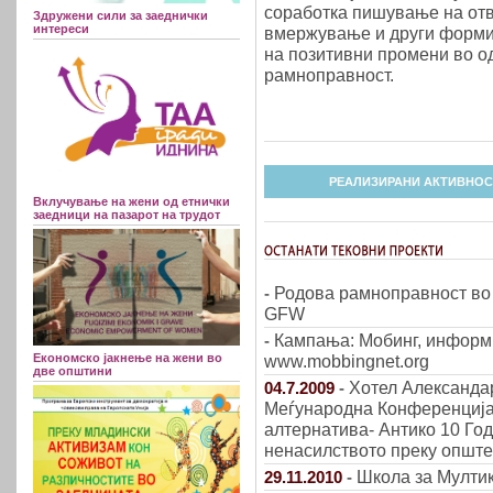
соработка пишување на отво
Здружени сили за заеднички
интереси
вмержување и други форми 
на позитивни промени во о
рамноправност.
РЕАЛИЗИРАНИ АКТИВНОС
Вклучување на жени од етнички
заедници на пазарот на трудот
Родова рамноправност во 
-
GFW
Кампања: Мобинг, информир
-
Економско јакнење на жени во
www.mobbingnet.org
две општини
Хотел Александа
04.7.2009
-
Меѓународна Конференција,
алтернатива- Антико 10 Год
ненасилството преку опште
Школа за Мулти
29.11.2010
-