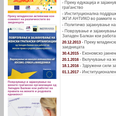
Преку едукација и зајакну
-
граѓанство
Институционална поддршк
-
Преку младински активизам кон
ЖГИ АНТИКО во рамките на 
соживот на различностите во
заедницата
Политичко зајакнување на
-
Поврзување и зајакнување
-
Западен Балкан кои работа
Преку младински
20.12.2013
-
заедницата
Економско јакне
30.4.2015
-
Вклучување на же
20.1.2016
-
Здружени сили за
18.1.2016
-
Институционален
01.1.2017
-
Поврзување и зајакнување на
жените граѓански организации од
Западен Балкан кои работат на
правата на жените и родовата
еднаквост