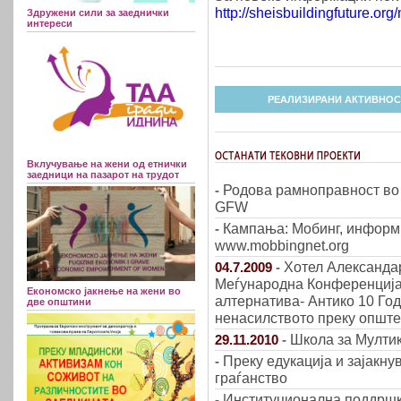
http://sheisbuildingfuture.or
Здружени сили за заеднички
интереси
РЕАЛИЗИРАНИ АКТИВНОС
Вклучување на жени од етнички
заедници на пазарот на трудот
Родова рамноправност во 
-
GFW
Кампања: Мобинг, информир
-
www.mobbingnet.org
Хотел Александа
04.7.2009
-
Меѓународна Конференција,
Економско јакнење на жени во
алтернатива- Антико 10 Год
две општини
ненасилството преку опште
Школа за Мулти
29.11.2010
-
Преку едукација и зајакну
-
граѓанство
Институционална поддршк
-