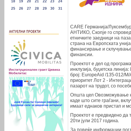
CARE Германија/Луксембург
АНТИКО, Скопје го спровед
етничките заедници на паза
страна на Европската унија
финансирање и склучување
финансии.
Проектот е дел од програм
инклузија, буџетска линија
Институционален грант Цивика
Мобилитас
број: EuropeAid /135-012/M
приоритет Лот 2 - Интеграц
пазарот на трудот, со посе
Општа цел Овозможување на
каде што сите граѓани, вклу
имаат еднаков пристап и м
Проектот е предвидено да т
20ти јули 2017 година.
За повеќе информации погл