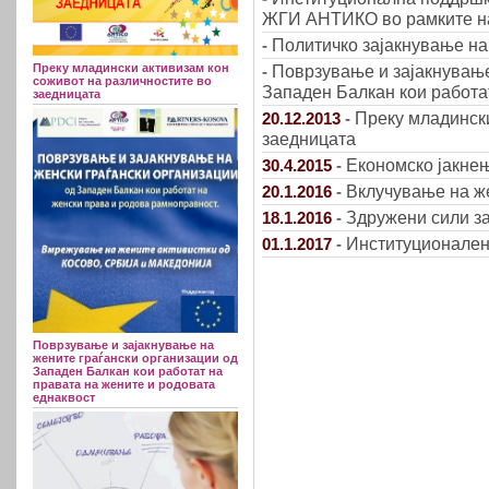
ЖГИ АНТИКО во рамките на 
Политичко зајакнување на
-
Поврзување и зајакнување
Преку младински активизам кон
-
соживот на различностите во
Западен Балкан кои работа
заедницата
Преку младински
20.12.2013
-
заедницата
Економско јакне
30.4.2015
-
Вклучување на же
20.1.2016
-
Здружени сили за
18.1.2016
-
Институционален
01.1.2017
-
Поврзување и зајакнување на
жените граѓански организации од
Западен Балкан кои работат на
правата на жените и родовата
еднаквост