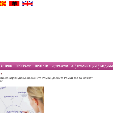
тичко зајакнување на жените Ромки „Жените Ромки тоа го можат“
ум: