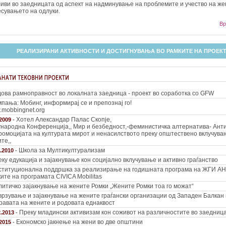
иви во заедницата од аспект на надминување на проблемите и учество на же
сувањето на одлуки.
Вр
РЕАЛИЗИРАНИ АКТИВНОСТИ И ДОСТИГНУВАЊА ВО РАМКИТЕ НА ПРОЕК
ова рамноправност во локалната заедница - проект во соработка со GFW
пања: Мобинг, информирај се и препознај го!
mobbingnet.org
Хотел Александар Палас Скопје,
.2009
-
народна Конференција,, Мир и безбедност,-феминистичка алтернатива- Анти
ромоцијата на културата мирот и ненасилството преку општествено вклучува
те,,
Школа за Мултикултурализам
1.2010
-
ку едукација и зајакнување кон социјално вклучување и активно граѓанство
ституционална поддршка за реализирање на годишната програма на ЖГИ А
ите на програмата CIVICA Mobilitas
итичко зајакнување на жените Ромки „Жените Ромки тоа го можат“
рзување и зајакнување на жените граѓански организации од Западен Балкан 
равата на жените и родовата еднаквост
Преку младински активизам кон соживот на различностите во заедниц
2.2013
-
Економско јакнење на жени во две општини
.2015
-