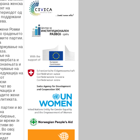
ирана женска
ект на
 периодот од
а поддржани
ева.
 жени Ромки
во градењето
чките партии.
а
одржување на
аза.
ање на
овербата и
а знаењата и
учување на
 едукација на
тот
мски
чат во
кација и
ладите жени
олитиката.
 партии и во
 на
лобирање,
и мрежи /и
ктиви во
 Во овој
итички
бидат