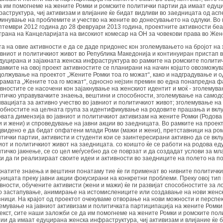
а им помогнеме на жените Ромки и ромските политички партии да имаат едуц
аструктура, чиј активизам и влијание ќе бидат видливи во заедницата од асп
инување на проблемите и учество на жените во донесувањето на одлуки. Во
птември 2012 година до 28 февруари 2013 година, проектните активности бе
трана на Канцеларијата на високиот комесар на ОН за човекови права во Жен
а на овие активности е да се даде придонес кон зголемувањето на бројот на
авниот и политичкиот живот во Република Македонија и континуиран пристап 
дуцирана и зајакната женска инфраструктура во рамките на ромските полити
амките на овој проект активностите се планирани на начин којшто овозможув
олжување на проектот „Жените Ромки тоа го можат“, како и надградување и 
рамата „Жените тоа го можат“, односно нејзин премин во една понапредна ф
вностите се насочени кон зајакнување на женскиот идентит и моќ - зголемув
тичко управувачките знаења, вештини и способности, зголемување на самод
вацијата за активно учество во јавниот и политичкиот живот; зголемување н
обностите на целната група за идентификување на родовите прашања и вкл
вата димензија во јавниот и политичкиот активизам на жените Ромки (Родова
 и жени) и спроведување на јавни акции во заедницата. Во рамките на проек
видено е да бидат опфатени млади Роми (мажи и жени), претставници на ро
тички партии, активисти и студенти кои се заинтересирани активно да се вклу
иот и политичкиот живот на заедницата. со коишто ќе се работи на родова еду
тичко јакнење, се со цел меѓусебно да се поврзат и да создадат услови за м
и да ги реализираат своите идеи и активности во заедниците на полето на п
натите знаења и вештини понатаму тие ќе ги применат во нивните политички
ницата преку јавни акции фокусирани на конкретни проблеми. Преку овој тип
вности, обучените активисти (жени и мажи) ќе ги развијат способностите за 
о застапување, анимирање на истомислениците или создавање на нови женск
зници. На крајот од проектот очекуваме отворање на нови можности и перспе
емување на јавниот активизам и политичката партиципација на жените Ромки.
екст, сите наши заложби се да им помогнеме на жените Ромки и ромските пол
ии да имаат едуцирана женска инфраструктура, чиј активизам и влијание ќе 