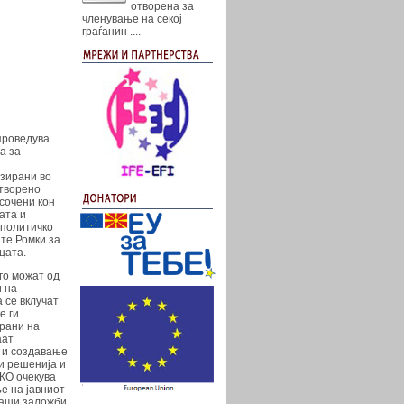
отворена за
членување на секој
граѓанин
....
проведува
а за
изирани во
Отворено
сочени кон
ата и
 политичко
те Ромки за
цата.
го можат од
и на
 се вклучат
е ги
ирани на
аат
 и создавање
и решенија и
КО очекува
е на јавниот
 наши заложби