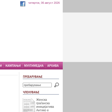
четврток, 06 август 2026
Женска
граѓанска
иницијатива
Антико е