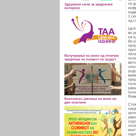
се д
Здружени сили за заеднички
инфр
интереси
надм
1 се
од с
Целт
во ј
на е
Во р
прод
прог
Aкти
Вклучување на жени од етнички
поли
заедници на пазарот на трудот
моти
спос
родо
мажи
пред
поли
јавн
поли
Ромк
Економско јакнење на жени во
две општини
Стек
заед
акти
јавн
соју
згол
конт
парт