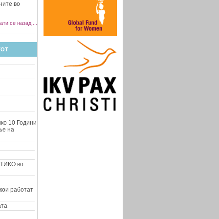
ните во
ати се назад ...
ТОТ
ко 10 Години
ње на
НТИКО во
кои работат
ата