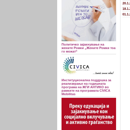
20.1
18.1
01.1
Политичко зајакнување на
жените Ромки „Жените Ромки тоа
го можат“
Институционална поддршка за
реализирање на годишната
програма на ЖГИ АНТИКО во
рамките на програмата CIVICA
Mobilitas