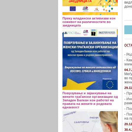
видл
доне
Преку младински активизам кон
соживот на различностите во
заедницата
Род
-
Кам
-
www.
04.7
Меѓу
во п
жени
29.1
Поврзување и зајакнување на
Пре
-
жените граѓански организации од
Ин
-
Западен Балкан кои работат на
рамк
правата на жените и родовата
еднаквост
Пол
-
Пов
-
на п
20.1
30.4