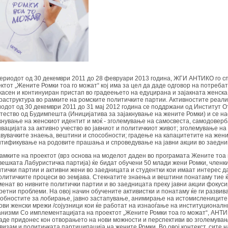
ериодот од 30 декември 2011 до 28 февруари 2013 година, ЖГИ АНТИКО го с
ктот „Жените Ромки тоа го можат“ кој има за цел да даде одговор на потребат
асен и континуиран пристап во градеењето на едуцирана и зајакната женска
аструктура во рамките на ромските политичките партии. Aктивностите реал
одот од 30 декември 2011 до 31 мај 2012 година се поддржани од Институт 
ество од Будимпешта (Иницијатива за зајакнување на жените Ромки) и се на
кнување на женскиот идентит и моќ - зголемување на самосвеста, самодоверб
вацијата за активно учество во јавниот и политичкиот живот; зголемување на
вувачките знаења, вештини и способности; градење на капацитетите на жени
тификување на родовите прашања и спроведување на јавни акции во заедни
амките на проектот (врз основа на моделот даден во програмата Жените тоа 
ешката Лабуристичка партија) ќе бидат обучени 50 млади жени Ромки, членк
тички партии и активни жени во заедницата и студентки кои имаат интерес да
олитичките процеси во земјава. Стекнатите знаења и вештини понатаму тие ќ
енат во нивните политички партии и во заедницата преку јавни акции фокус
ретни проблеми. На овој начин обучените активистки и понатаму ќе ги развив
обностите за лобирање, јавно застапување, анимирање на истомислениците
ови женски мрежи /сојузници кои ќе работат на изнаоѓање на институционалн
низми Со имплементацијата на проектот „Жените Ромки тоа го можат“, АНТИ
аде придонес кон отворањето на нови можности и перспективи во зголемувањ
визам и политичката партиципација на жените Ромки. Во овој контекст, сите