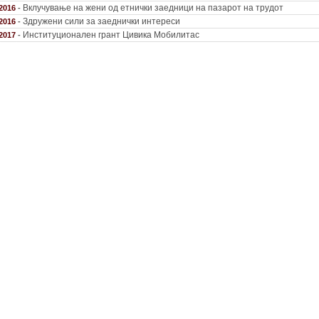
Вклучување на жени од етнички заедници на пазарот на трудот
.2016
-
Здружени сили за заеднички интереси
.2016
-
Институционален грант Цивика Мобилитас
.2017
-