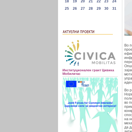
Во п
прое
ефик
инфр
пери
Општ
заја
Институционален грант Цивика
Мобилитас
моти
упра
иден
Во р
Норв
поли
во п
прим
конк
спос
на н
меха
да д
акти