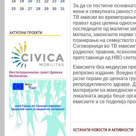
За да се постигне основнат
жени и севкупната јавност 
ТВ емисии во времетраење 
прават една целина односно
последиците од малигни заб
матката, законските норми 
планирање на семејството 
Соговорници во ТВ емисиите
радиолог, правник, психоло
претставници од НВО секто
Емисиите беа медиуски пре
репризно издание. Воедно 
Институционален грант Цивика
Мобилитас
јасни пораки до целната гр
репродуктивното здравје. 
материјали на македонски и
локалната акција беше орг
емисиите и се поделија пр