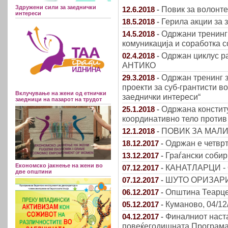
Здружени сили за заеднички
Повик за волонтер
12.6.2018
-
интереси
Герила акции за 
18.5.2018
-
Одржани тренинг 
14.5.2018
-
комуникација и соработка 
Одржан циклус р
02.4.2018
-
АНТИКО
Одржан тренинг 
29.3.2018
-
проекти за суб-грантисти в
Вклучување на жени од етнички
заеднички интереси“
заедници на пазарот на трудот
Одржана констит
25.1.2018
-
координативно тело против
ПОВИК ЗА МАЛ
12.1.2018
-
Одржан е четврт
18.12.2017
-
Граѓански соби
13.12.2017
-
Економско јакнење на жени во
КАНАТЛАРЦИ - 
07.12.2017
-
две општини
ШУТО ОРИЗАРИ -
07.12.2017
-
Општина Теарце
06.12.2017
-
Куманово, 04/12
05.12.2017
-
Финалниот наст
04.12.2017
-
повеќегодишната Програма 