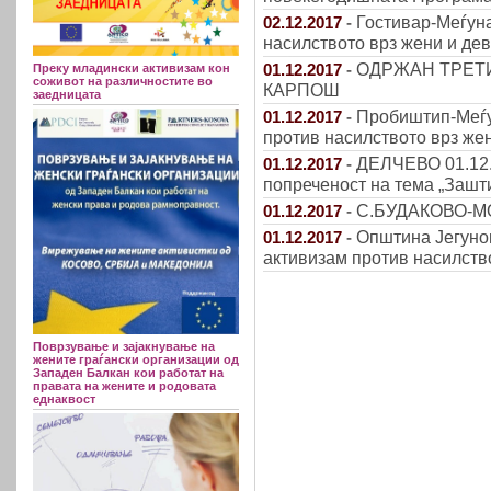
Гостивар-Меѓуна
02.12.2017
-
насилството врз жени и дев
ОДРЖАН ТРЕТ
01.12.2017
-
Преку младински активизам кон
соживот на различностите во
КАРПОШ
заедницата
Пробиштип-Меѓу
01.12.2017
-
против насилството врз жен
ДЕЛЧЕВО 01.12.2
01.12.2017
-
попреченост на тема „Зашт
С.БУДАКОВО-МОГ
01.12.2017
-
Општина Јегуно
01.12.2017
-
активизам против насилств
Поврзување и зајакнување на
жените граѓански организации од
Западен Балкан кои работат на
правата на жените и родовата
еднаквост