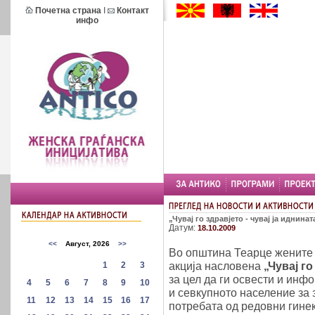
Почетна страна
I
Контакт
инфо
„Чувај го здравјето - чувај ја иднинат
Датум:
18.10.2009
Во општина Теарце жените 
акција насловена
„Чувај го
за цел да ги освести и ин
и севкупното население за 
потребата од редовни гине