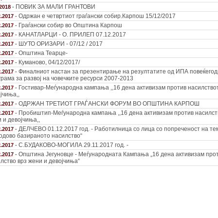
ПОВИК ЗА МАЛИ ГРАНТОВИ
.2018
-
Одржан е четвртиот граѓански собир.Карпош 15/12/2017
2.2017
-
Граѓански собир во Општина Карпош
2.2017
-
КАНАТЛАРЦИ - О. ПРИЛЕП 07.12.2017
2.2017
-
ШУТО ОРИЗАРИ - 07/12 / 2017
2.2017
-
Општина Теарце-
2.2017
-
Куманово, 04/12/2017/
2.2017
-
Финалниот настан за презентирање на резултатите од ИПА повеќего
2.2017
-
рама за развој на човечките ресурси 2007-2013
Гостивар-Меѓународна кампања ,,16 дена активизам против насилствот
2.2017
-
јчиња,,
ОДРЖАН ТРЕТИОТ ГРАЃАНСКИ ФОРУМ ВО ОПШТИНА КАРПОШ
2.2017
-
Пробиштип-Меѓународна кампања ,,16 дена активизам против насилст
2.2017
-
 и девојчиња,,
ДЕЛЧЕВО 01.12.2017 год. - Работилница со лица со попреченост на те
2.2017
-
одово базираното насилство“
С.БУДАКОВО-МОГИЛА 29.11.2017 год. -
2.2017
-
Општина Јегуновце - Меѓународната Кампања „16 дена активизам про
2.2017
-
лство врз жени и девојчиња“