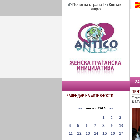
Почетна страна
I
Контакт
инфо
Одрж
Дат