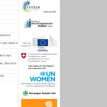
дишната
о врз жени и
вото врз
ма „Заштита
тив