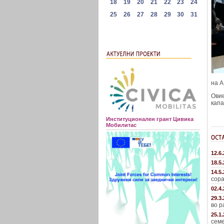
на 
Овие
капа
Институционален грант Цивика
Мобилитас
12.6
18.5
14.5
сора
02.4
29.3
во р
25.1
семе