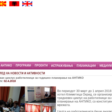
ан циклус работилници за годишно планирање на АНТИКО
ум:
02.4.2018
Во периодот 30 март до 1 април 2018 
хотел Климетица Охрид, се организи
тридневен циклус на работилници за
планирање на АНТИКО, со конституен
мрежата.
Целта на работилниците беше анали