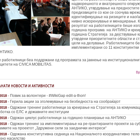
надворешното и внатрешното опкруж
АНТИКО, утврдување на предностите
предизвиците со кои се соочува мреж
идентификуцање на ризиците и наоѓа
нивно искоренување и менаџирање. 
резултат на работилниците беше изг
годишна програма на АНТИКО и креи
годишна Стратегија за дејствување к
утврдени приоритетните области и с
цели на делување. Работилниците бе
имплементирани со 11 конституентки
АНТИКО.
 работилници беа поддржани од програмата за јакнење на институционални
цитети на CIVICA MOBILITAS.
Вр
Повик за волонтери - #WikiGap edit-a-thon!
.2018
-
Герила акции за зголемување на безбедноста на сообраќајот
.2018
-
Одржани тренинг работилници за креирање на Стратегија за комуникац
.2018
-
ботка со ЕЛС и државните институции
Одржан циклус работилници за годишно планирање на АНТИКО
.2018
-
Одржан тренинг за имплементирање на ре-грантираните проекти за суб
.2018
-
амките на проектот „Здружени сили за заеднички интереси“
Одржана конститутивна седница на Националното координативно тело
.2018
-
јно насилство