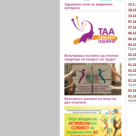
Здружени сили за заеднички
12.1
интереси
18.1
13.1
07.1
07.1
06.1
05.1
04.1
Прог
02.1
Вклучување на жени од етнички
дево
заедници на пазарот на трудот
01.1
01.1
жени
01.1
од р
01.1
01.1
Економско јакнење на жени во
наси
две општини