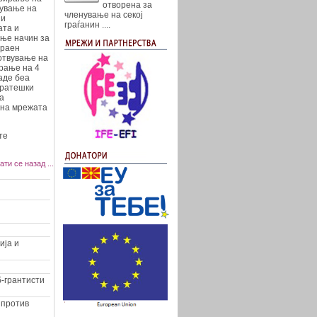
отворена за
ување на
членување на секој
 и
граѓанин
....
ата и
ње начин за
Краен
отвување на
рање на 4
аде беа
тратешки
а
 на мрежата
те
ати се назад ...
ија и
-грантисти
 против