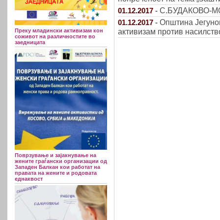
С.БУДАКОВО-МОГ
01.12.2017
-
Општина Јегуно
01.12.2017
-
активизам против насилств
Преку младински активизам кон
соживот на различностите во
заедницата
Поврзување и зајакнување на
жените граѓански организации од
Западен Балкан кои работат на
правата на жените и родовата
еднаквост