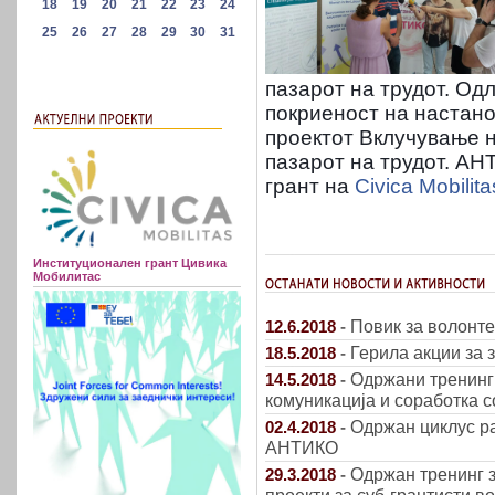
пазарот на трудот. Од
покриеност на настано
проектот Вклучување н
пазарот на трудот. АН
грант на
Civica Mobilita
Институционален грант Цивика
Мобилитас
Повик за волонтер
12.6.2018
-
Герила акции за 
18.5.2018
-
Одржани тренинг 
14.5.2018
-
комуникација и соработка 
Одржан циклус р
02.4.2018
-
АНТИКО
Одржан тренинг 
29.3.2018
-