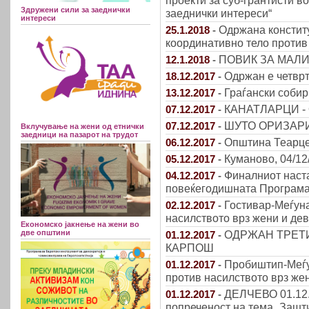
проекти за суб-грантисти в
Здружени сили за заеднички
заеднички интереси“
интереси
Одржана констит
25.1.2018
-
координативно тело против
ПОВИК ЗА МАЛ
12.1.2018
-
Одржан е четврт
18.12.2017
-
Граѓански соби
13.12.2017
-
КАНАТЛАРЦИ - 
07.12.2017
-
ШУТО ОРИЗАРИ -
07.12.2017
-
Вклучување на жени од етнички
заедници на пазарот на трудот
Општина Теарце
06.12.2017
-
Куманово, 04/12
05.12.2017
-
Финалниот наст
04.12.2017
-
повеќегодишната Програма 
Гостивар-Меѓуна
02.12.2017
-
насилството врз жени и дев
Економско јакнење на жени во
две општини
ОДРЖАН ТРЕТ
01.12.2017
-
КАРПОШ
Пробиштип-Меѓу
01.12.2017
-
против насилството врз жен
ДЕЛЧЕВО 01.12.2
01.12.2017
-
попреченост на тема „Зашт